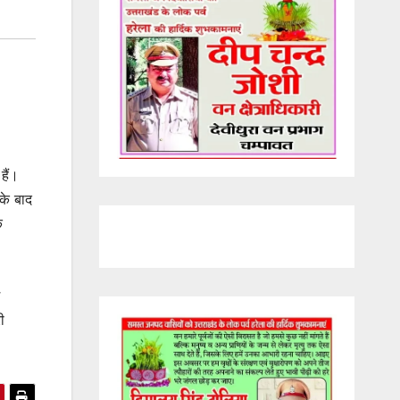
हैं।
के बाद
े
ी