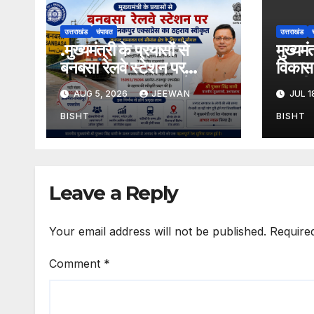
उत्तराखंड
चंपावत
उत्तराखंड
.मुख्यमंत्री के प्रयासों से
मुख्यम
बनबसा रेलवे स्टेशन पर
विकास 
अछनेरा-टनकपुर एक्सप्रेस का
तामली 
AUG 5, 2026
JEEWAN
JUL 1
ठहराव हुआ स्वीकृत
मार्ग क
डामरीक
BISHT
BISHT
स्वीकृत
Leave a Reply
Your email address will not be published.
Require
Comment
*