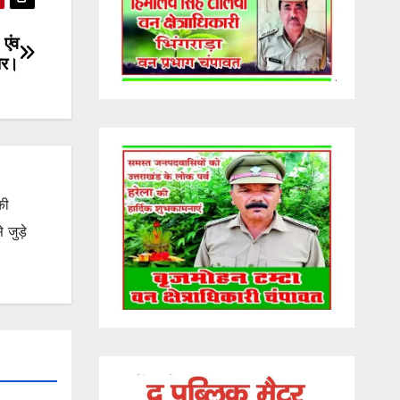
 एंव
ार।
की
जुड़े