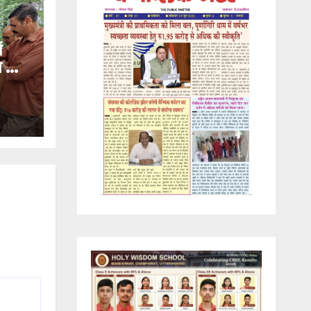
ं
ण का