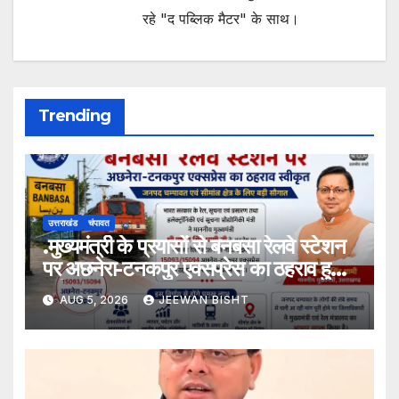
रहे "द पब्लिक मैटर" के साथ।
Trending
उत्तराखंड
चंपावत
.मुख्यमंत्री के प्रयासों से बनबसा रेलवे स्टेशन
पर अछनेरा-टनकपुर एक्सप्रेस का ठहराव हुआ
स्वीकृत
AUG 5, 2026
JEEWAN BISHT