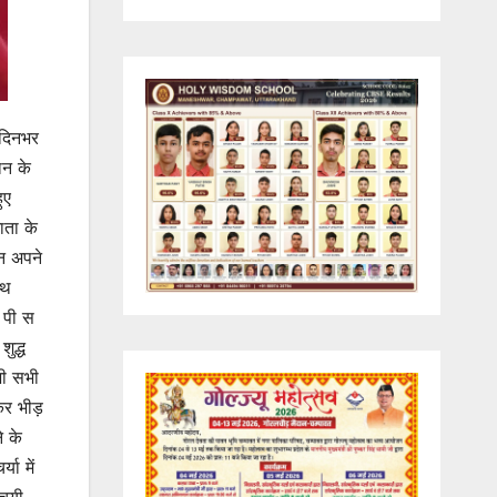
 दिनभर
ान के
ुए
ाता के
न अपने
ाथ
ी पी स
शुद्ध
भी सभी
कर भीड़
े के
ा में
्चयी