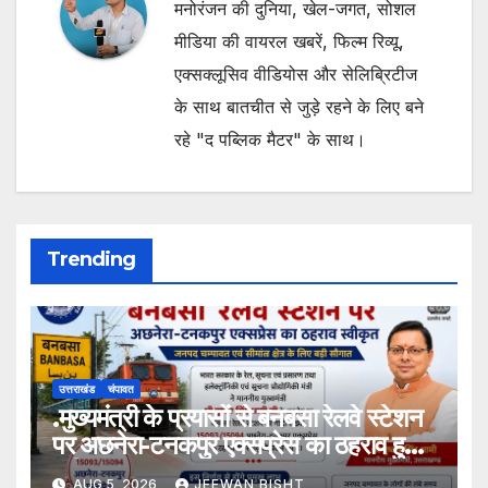
मनोरंजन की दुनिया, खेल-जगत, सोशल
मीडिया की वायरल खबरें, फिल्म रिव्यू,
एक्सक्लूसिव वीडियोस और सेलिब्रिटीज
के साथ बातचीत से जुड़े रहने के लिए बने
रहे "द पब्लिक मैटर" के साथ।
Trending
उत्तराखंड
चंपावत
.मुख्यमंत्री के प्रयासों से बनबसा रेलवे स्टेशन
पर अछनेरा-टनकपुर एक्सप्रेस का ठहराव हुआ
स्वीकृत
AUG 5, 2026
JEEWAN BISHT