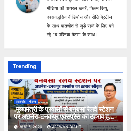
मीडिया की वायरल खबरें, फिल्म रिव्यू,
एक्सक्लूसिव वीडियोस और सेलिब्रिटीज
के साथ बातचीत से जुड़े रहने के लिए बने
रहे "द पब्लिक मैटर" के साथ।
Trending
उत्तराखंड
चंपावत
.मुख्यमंत्री के प्रयासों से बनबसा रेलवे स्टेशन
पर अछनेरा-टनकपुर एक्सप्रेस का ठहराव हुआ
स्वीकृत
AUG 5, 2026
JEEWAN BISHT