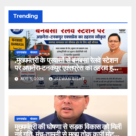
Trending
उत्तराखंड
चंपावत
.मुख्यमंत्री के प्रयासों से बनबसा रेलवे स्टेशन
पर अछनेरा-टनकपुर एक्सप्रेस का ठहराव हुआ
स्वीकृत
AUG 5, 2026
JEEWAN BISHT
उत्तराखंड
चंपावत
मुख्यमंत्री की घोषणा से सड़क विकास को मिली
नई गति, मंच-तामली से मुख्य तोक कारी मोटर