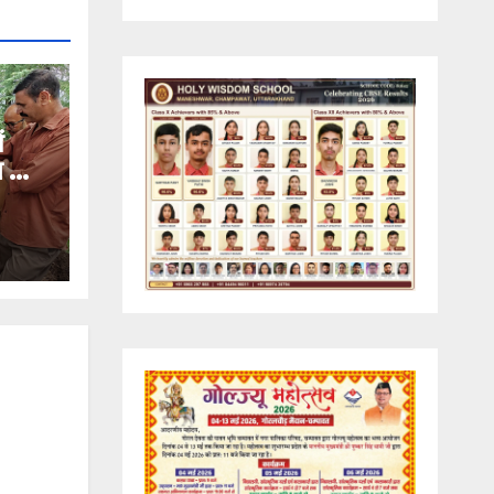
ं
ण का