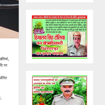
,
ंतियां,
दि पर
धारित
फ,