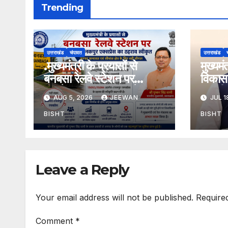
Trending
उत्तराखंड
चंपावत
उत्तराखंड
.मुख्यमंत्री के प्रयासों से
मुख्यम
बनबसा रेलवे स्टेशन पर
विकास 
अछनेरा-टनकपुर एक्सप्रेस का
तामली 
AUG 5, 2026
JEEWAN
JUL 1
ठहराव हुआ स्वीकृत
मार्ग क
डामरीक
BISHT
BISHT
स्वीकृत
Leave a Reply
Your email address will not be published.
Require
Comment
*