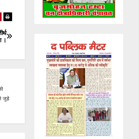
ीर्थ
था ।
की
जुड़े