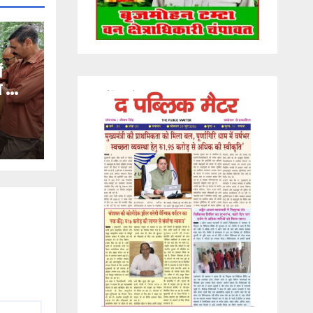
ं
ण का