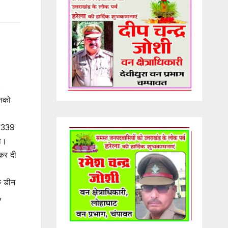
।
इनको
ं 339
ला।
 कर दी
के डीन
,