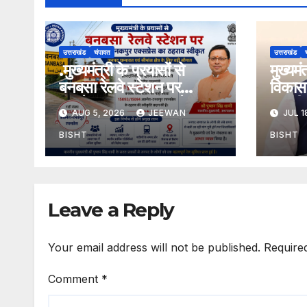
उत्तराखंड
चंपावत
उत्तराखंड
.मुख्यमंत्री के प्रयासों से
मुख्यम
बनबसा रेलवे स्टेशन पर
विकास 
अछनेरा-टनकपुर एक्सप्रेस का
तामली 
AUG 5, 2026
JEEWAN
JUL 1
ठहराव हुआ स्वीकृत
मार्ग क
डामरीक
BISHT
BISHT
स्वीकृत
Leave a Reply
Your email address will not be published.
Require
Comment
*