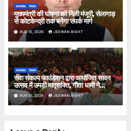
उत्तराखंड
चंपावत
मुख्यमंत्री की घोषणा को मिली मंजूरी, सेलागाड़
से कोटकेन्द्री तक बनेगा संपर्क मार्ग
AUG 10, 2026
JEEWAN BISHT
उत्तराखंड
चंपावत
सेवा संकल्प फाउंडेशन द्वारा आयोजित सावन
उत्सव में उमड़ी मातृशक्ति, गीता धामी ने
पर्यावरण और संस्कृति संरक्षण का दिया संदेश
AUG 10, 2026
JEEWAN BISHT