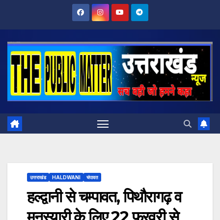
Skip
to
content
उत्तराखंड
HALDWANI
चंपावत
हल्द्वानी से चम्पावत, पिथौरागढ़ व
मुनस्यारी के लिए 22 फरवरी से