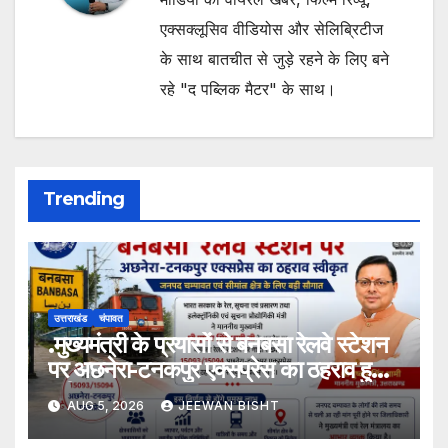
एक्सक्लूसिव वीडियोस और सेलिब्रिटीज
के साथ बातचीत से जुड़े रहने के लिए बने
रहे "द पब्लिक मैटर" के साथ।
Trending
उत्तराखंड
चंपावत
.मुख्यमंत्री के प्रयासों से बनबसा रेलवे स्टेशन
पर अछनेरा-टनकपुर एक्सप्रेस का ठहराव हुआ
स्वीकृत
AUG 5, 2026
JEEWAN BISHT