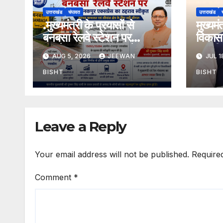
उत्तराखंड
चंपावत
उत्तराखंड
.मुख्यमंत्री के प्रयासों से
मुख्यम
बनबसा रेलवे स्टेशन पर
विकास 
अछनेरा-टनकपुर एक्सप्रेस का
तामली 
AUG 5, 2026
JEEWAN
JUL 1
ठहराव हुआ स्वीकृत
मार्ग क
डामरीक
BISHT
BISHT
स्वीकृत
Leave a Reply
Your email address will not be published.
Require
Comment
*