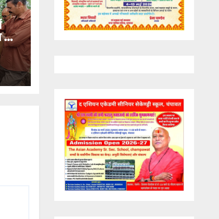
ं
ण का