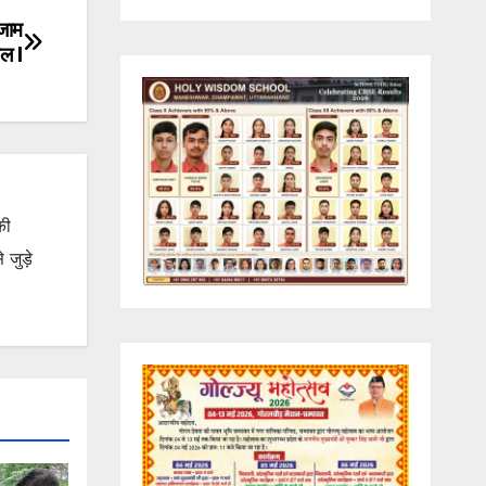
 जाम
ूल l
की
जुड़े