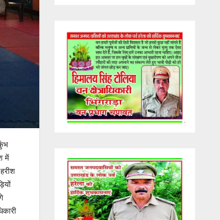
ुंभ
में
 हरीश
ियों
े
धिकारी