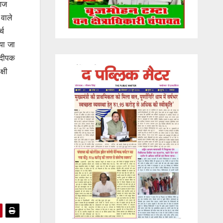
 आज
वाले
्च
या जा
 दीपक
्षी