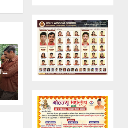
ं
ण का