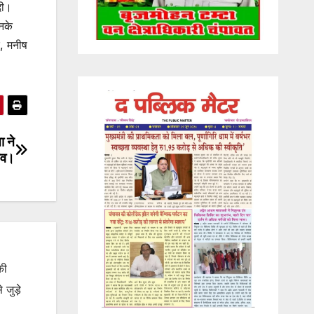
दी।
नके
र, मनीष
ा ने
रसव।
की
जुड़े