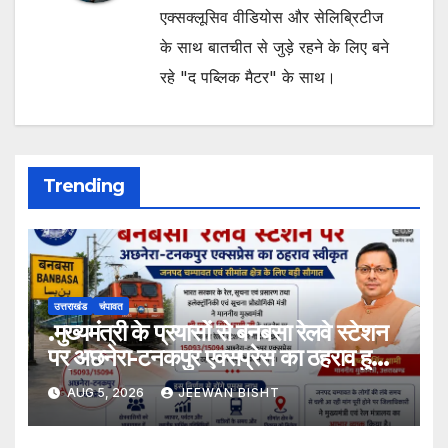
एक्सक्लूसिव वीडियोस और सेलिब्रिटीज
के साथ बातचीत से जुड़े रहने के लिए बने
रहे "द पब्लिक मैटर" के साथ।
Trending
उत्तराखंड
चंपावत
.मुख्यमंत्री के प्रयासों से बनबसा रेलवे स्टेशन
पर अछनेरा-टनकपुर एक्सप्रेस का ठहराव हुआ
स्वीकृत
AUG 5, 2026
JEEWAN BISHT