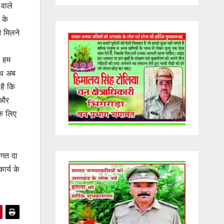
 वाले
 के
े मिलने
े हम
साथ अब
है कि
 और
के लिए
!भगत दा
ार्य के