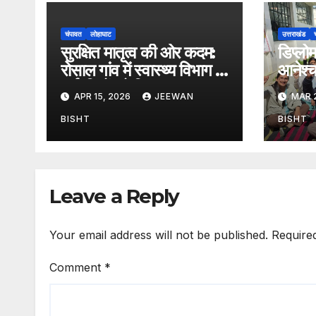
चंपावत
लोहाघाट
उत्तराखंड
सुरक्षित मातृत्व की ओर कदम:
डिप्लोम
रोसाल गांव में स्वास्थ्य विभाग ने
आनेश्
गर्भवतियों को किया जागरूक
लगातार
APR 15, 2026
JEEWAN
MAR 
आवश्य
समस्त 
BISHT
BISHT
Leave a Reply
Your email address will not be published.
Require
Comment
*