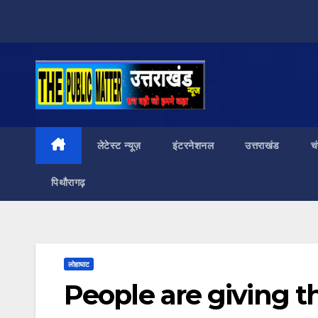
Skip
to
content
लेटेस्ट न्यूज़
इंटरनेशनल
उत्तराखंड
च
पिथौरागढ़
लोहाघाट
People are giving