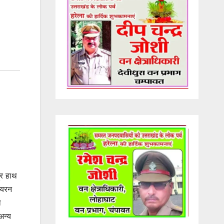
ूर हाथ
 आयरन
ा
अन्य