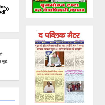
the
odi
की
जुड़े