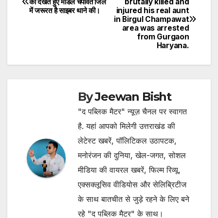
को देखते हुए मॉडल चंपावत जिले
brutally killed and
में जरूरत है साइबर थाने की।
injured his real aunt
navigation
in Birgul Champawat
area was arrested
from Gurgaon
Haryana.
By
Jeewan Bisht
"द पब्लिक मैटर" न्यूज़ चैनल पर स्वागत
है. यहां आपको मिलेगी उत्तराखंड की
लेटेस्ट खबरें, पॉलिटिकल उठापटक,
मनोरंजन की दुनिया, खेल-जगत, सोशल
मीडिया की वायरल खबरें, फिल्म रिव्यू,
एक्सक्लूसिव वीडियोस और सेलिब्रिटीज
के साथ बातचीत से जुड़े रहने के लिए बने
रहे "द पब्लिक मैटर" के साथ।