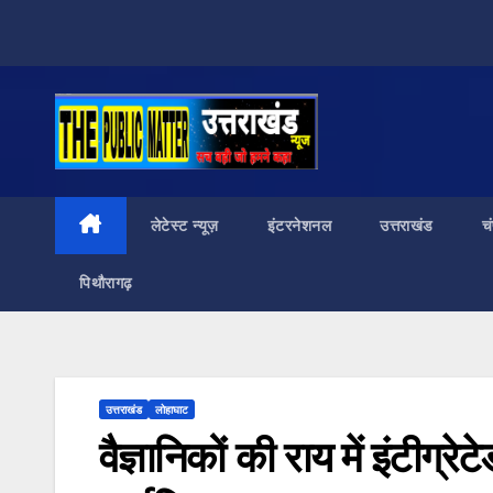
Skip
to
content
लेटेस्ट न्यूज़
इंटरनेशनल
उत्तराखंड
च
पिथौरागढ़
उत्तराखंड
लोहाघाट
वैज्ञानिकों की राय में इंटीग्रे