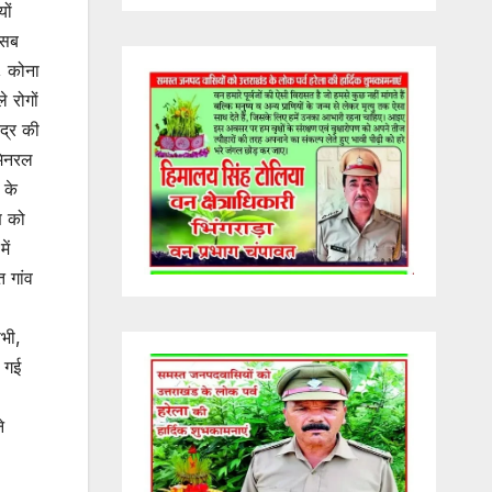
ों
 सब
 , कोना
े रोगों
ंद्र की
मिनरल
 के
ण को
ें
त गांव
ोभी,
ी गई
े