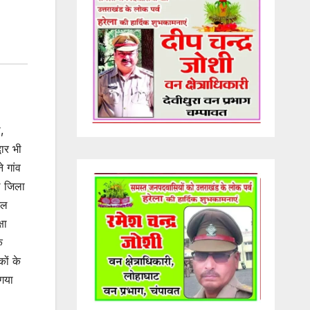
,
वार भी
े गांव
डल जिला
िल
षा
क
कों के
गया