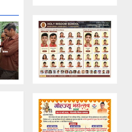
ं
ण का