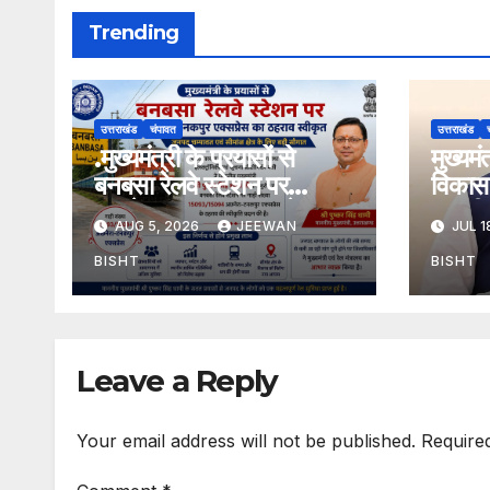
Trending
उत्तराखंड
चंपावत
उत्तराखंड
.मुख्यमंत्री के प्रयासों से
मुख्यम
बनबसा रेलवे स्टेशन पर
विकास 
अछनेरा-टनकपुर एक्सप्रेस का
तामली 
AUG 5, 2026
JEEWAN
JUL 1
ठहराव हुआ स्वीकृत
मार्ग क
डामरीक
BISHT
BISHT
स्वीकृत
Leave a Reply
Your email address will not be published.
Require