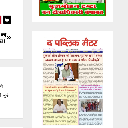
 का
रोध।
की
जुड़े