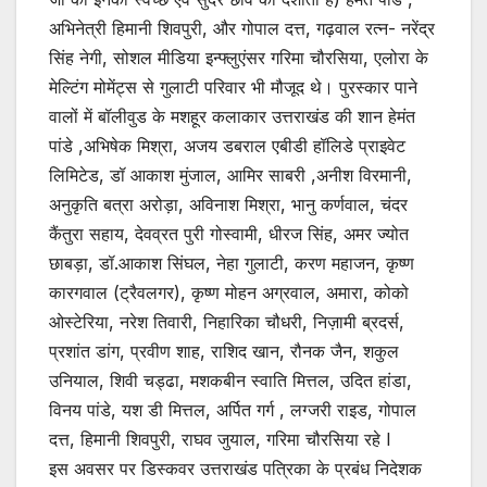
अभिनेत्री हिमानी शिवपुरी, और गोपाल दत्त, गढ़वाल रत्न- नरेंद्र
सिंह नेगी, सोशल मीडिया इन्फ्लुएंसर गरिमा चौरसिया, एलोरा के
मेल्टिंग मोमेंट्स से गुलाटी परिवार भी मौजूद थे। पुरस्कार पाने
वालों में बॉलीवुड के मशहूर कलाकार उत्तराखंड की शान हेमंत
पांडे ,अभिषेक मिश्रा, अजय डबराल एबीडी हॉलिडे प्राइवेट
लिमिटेड, डॉ आकाश मुंजाल, आमिर साबरी ,अनीश विरमानी,
अनुकृति बत्रा अरोड़ा, अविनाश मिश्रा, भानु कर्णवाल, चंदर
कैंतुरा सहाय, देवव्रत पुरी गोस्वामी, धीरज सिंह, अमर ज्योत
छाबड़ा, डॉ.आकाश सिंघल, नेहा गुलाटी, करण महाजन, कृष्ण
कारगवाल (ट्रैवलगर), कृष्ण मोहन अग्रवाल, अमारा, कोको
ओस्टेरिया, नरेश तिवारी, निहारिका चौधरी, निज़ामी ब्रदर्स,
प्रशांत डांग, प्रवीण शाह, राशिद खान, रौनक जैन, शकुल
उनियाल, शिवी चड्ढा, मशकबीन स्वाति मित्तल, उदित हांडा,
विनय पांडे, यश डी मित्तल, अर्पित गर्ग , लग्जरी राइड, गोपाल
दत्त, हिमानी शिवपुरी, राघव जुयाल, गरिमा चौरसिया रहे l
इस अवसर पर डिस्कवर उत्तराखंड पत्रिका के प्रबंध निदेशक