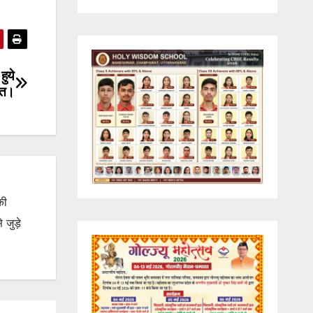
हुये
ित।
की
जुड़े