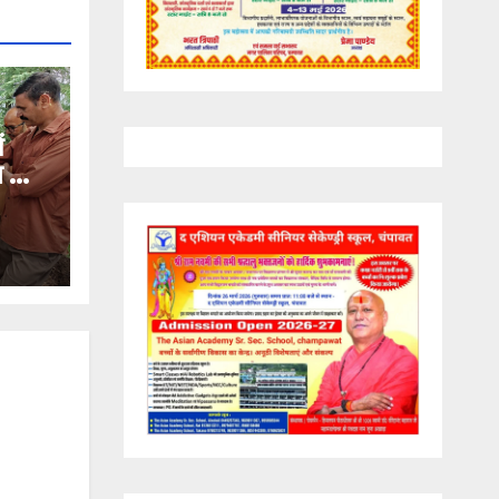
ं
ण का