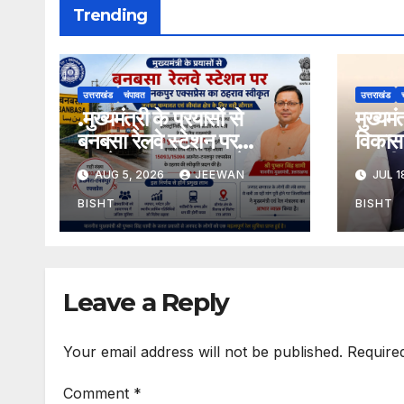
Trending
उत्तराखंड
चंपावत
उत्तराखंड
.मुख्यमंत्री के प्रयासों से
मुख्यम
बनबसा रेलवे स्टेशन पर
विकास 
अछनेरा-टनकपुर एक्सप्रेस का
तामली 
AUG 5, 2026
JEEWAN
JUL 1
ठहराव हुआ स्वीकृत
मार्ग क
डामरीक
BISHT
BISHT
स्वीकृत
Leave a Reply
Your email address will not be published.
Require
Comment
*