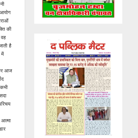
तनी
ु आयोग
पराओं
क्ति की
र वह
जाती है
में
 कर आज
ाद
ल कभी
 सदा
 परिचय
 आत्मा
ंडार