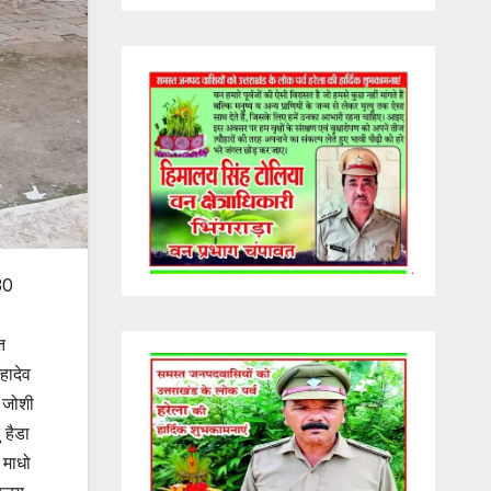
30
त
हादेव
 जोशी
 हैडा
 माधो