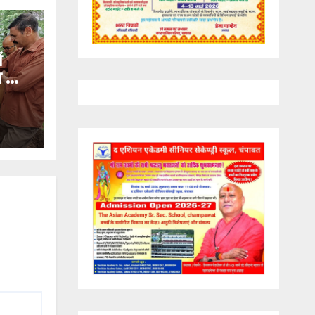
ं
ण का