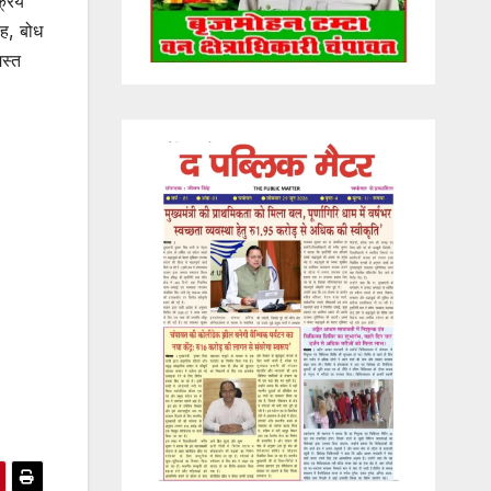
्रिय
ंह, बोध
मस्त