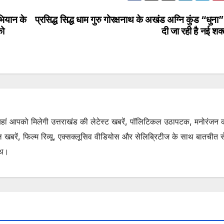
भियान के
प्रसिद्ध सिद्ध धाम गुरु गोरक्षनाथ के अखंड अग्नि कुंड “धुना
को
दी जा रही है नई श
. यहां आपको मिलेगी उत्तराखंड की लेटेस्ट खबरें, पॉलिटिकल उठापटक, मनोरंजन 
रें, फिल्म रिव्यू, एक्सक्लूसिव वीडियोस और सेलिब्रिटीज के साथ बातचीत से 
ाथ।