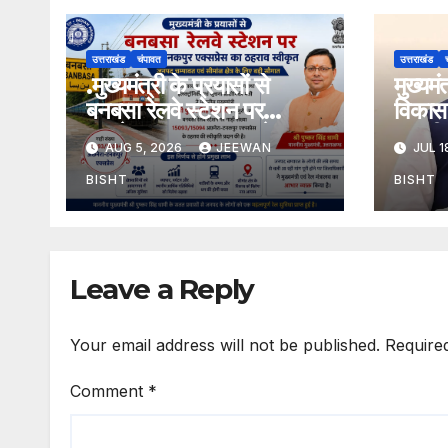
उत्तराखंड
चंपावत
उत्तराखंड
.मुख्यमंत्री के प्रयासों से
मुख्यम
बनबसा रेलवे स्टेशन पर
विकास 
अछनेरा-टनकपुर एक्सप्रेस का
तामली 
AUG 5, 2026
JEEWAN
JUL 1
ठहराव हुआ स्वीकृत
मार्ग क
डामरीक
BISHT
BISHT
स्वीकृत
Leave a Reply
Your email address will not be published.
Require
Comment
*