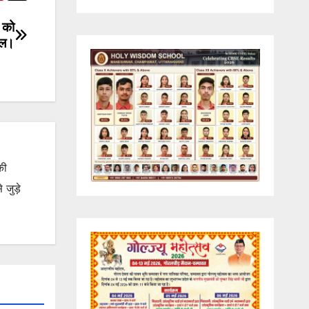
” को
क्ल।
की
जुड़े