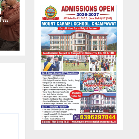
ं
ण का