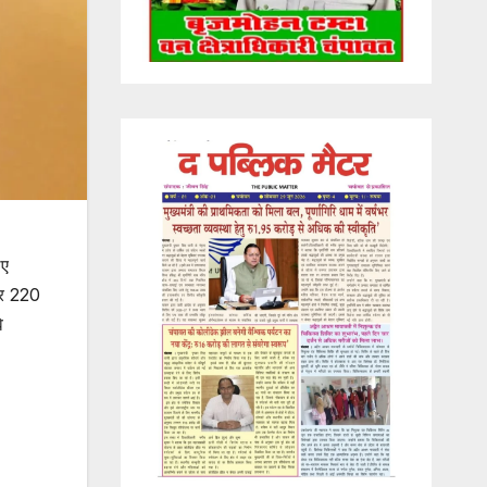
िए
ार 220
ि