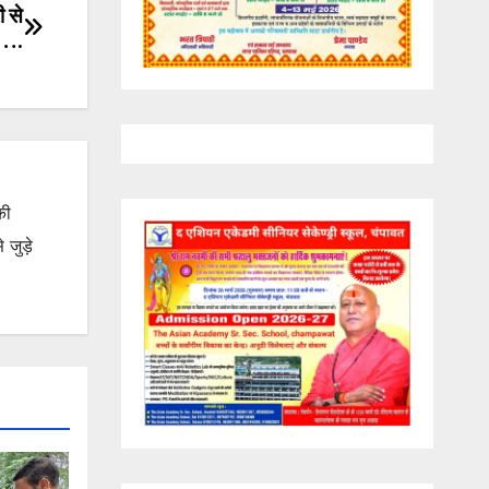
ी से
वा….
की
जुड़े