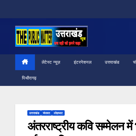
Skip
to
content
लेटेस्ट न्यूज़
इंटरनेशनल
उत्तराखंड
च
पिथौरागढ़
उत्तराखंड
चंपावत
लोहाघाट
अंतरराष्ट्रीय कवि सम्मेलन मे