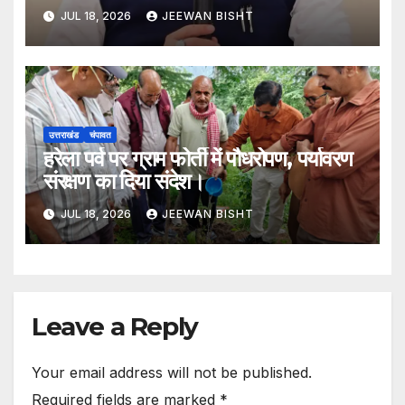
मार्ग के सुधारीकरण एवं डामरीकरण कार्य को
JUL 18, 2026
JEEWAN BISHT
मिली स्वीकृति
उत्तराखंड
चंपावत
हरेला पर्व पर ग्राम फोर्ती में पौधरोपण, पर्यावरण
संरक्षण का दिया संदेश।
JUL 18, 2026
JEEWAN BISHT
Leave a Reply
Your email address will not be published.
Required fields are marked
*