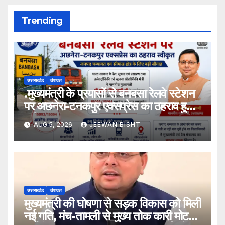
Trending
उत्तराखंड
चंपावत
.मुख्यमंत्री के प्रयासों से बनबसा रेलवे स्टेशन
पर अछनेरा-टनकपुर एक्सप्रेस का ठहराव हुआ
स्वीकृत
AUG 5, 2026
JEEWAN BISHT
उत्तराखंड
चंपावत
मुख्यमंत्री की घोषणा से सड़क विकास को मिली
नई गति, मंच-तामली से मुख्य तोक कारी मोटर