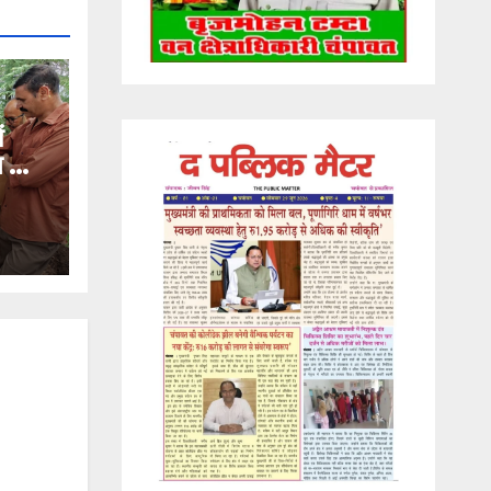
ं
ण का