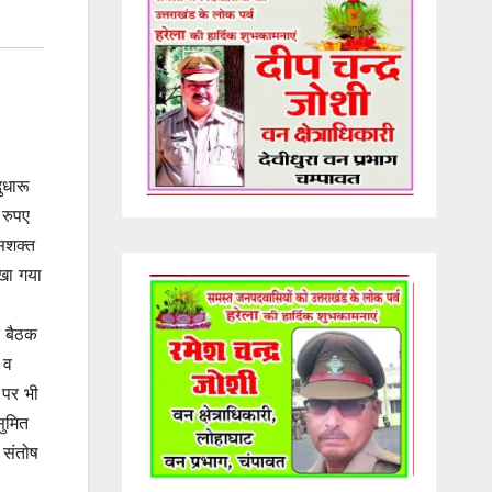
ुधारू
 रुपए
 सशक्त
खा गया
त बैठक
 व
 पर भी
ुमित
 संतोष