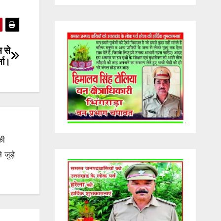
 से
्ता।
की
जुड़े