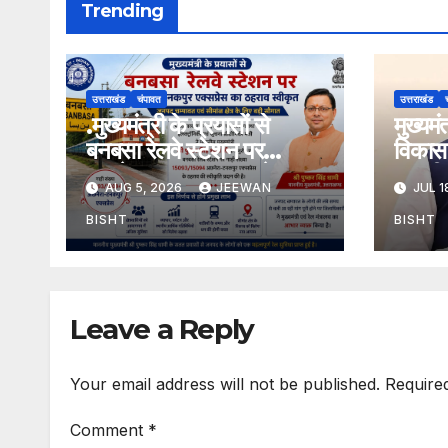
Trending
उत्तराखंड
चंपावत
उत्तराखंड
.मुख्यमंत्री के प्रयासों से
मुख्यम
बनबसा रेलवे स्टेशन पर
विकास 
अछनेरा-टनकपुर एक्सप्रेस का
तामली 
AUG 5, 2026
JEEWAN
JUL 1
ठहराव हुआ स्वीकृत
मार्ग क
डामरीक
BISHT
BISHT
स्वीकृत
Leave a Reply
Your email address will not be published.
Require
Comment
*