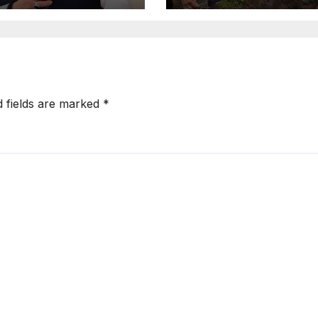
ि
d fields are marked
*