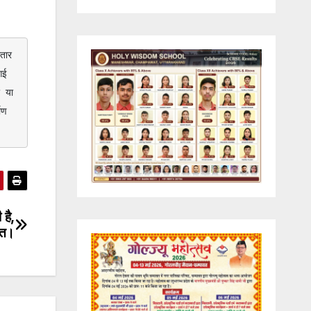
ार 
ई 
 या 
ण 
 है,
डित।