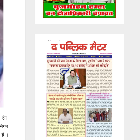
 रंग
 निगम
हैं ।