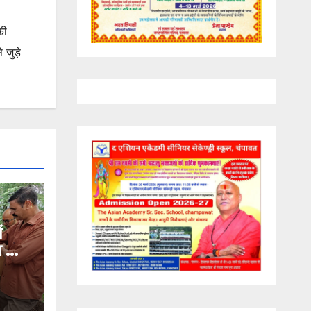
की
जुड़े
ं
ण का