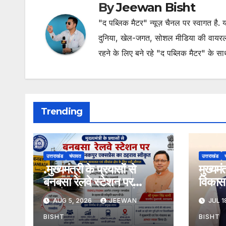
By
Jeewan Bisht
"द पब्लिक मैटर" न्यूज़ चैनल पर स्वागत है
दुनिया, खेल-जगत, सोशल मीडिया की वायरल खब
रहने के लिए बने रहे "द पब्लिक मैटर" के स
Trending
उत्तराखंड
चंपावत
उत्तराखंड
.मुख्यमंत्री के प्रयासों से
मुख्यम
बनबसा रेलवे स्टेशन पर
विकास 
अछनेरा-टनकपुर एक्सप्रेस का
तामली 
AUG 5, 2026
JEEWAN
JUL 1
ठहराव हुआ स्वीकृत
मार्ग क
डामरीक
BISHT
BISHT