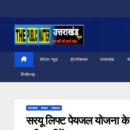
Skip
to
content
लेटेस्ट न्यूज़
इंटरनेशनल
उत्तराखंड
च
पिथौरागढ़
उत्तराखंड
चंपावत
लोहाघाट
सरयू लिफ्ट पेयजल योजना के 