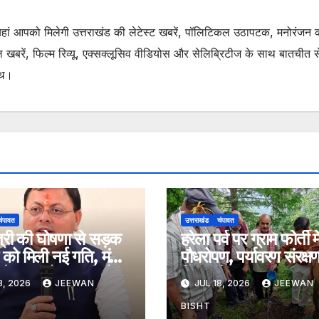
. यहां आपको मिलेगी उत्तराखंड की लेटेस्ट खबरें, पॉलिटिकल उठापटक, मनोरंजन 
रें, फिल्म रिव्यू, एक्सक्लूसिव वीडियोस और सेलिब्रिटीज के साथ बातचीत से 
ाथ।
चंपावत
उत्तराखंड
चंपावत
ंत्री की घोषणा से सड़क
हरेला पर्व पर ग्राम फोर्ती मे
को मिली नई गति, मंच-
पौधरोपण, पर्यावरण संरक्ष
से मुख्य तोक कारी मोटर
दिया संदेश।
8, 2026
JEEWAN
JUL 18, 2026
JEEWAN
े सुधारीकरण एवं
रण कार्य को मिली
BISHT