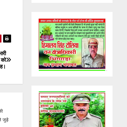
भारी
ं को
ंह।
की
जुड़े