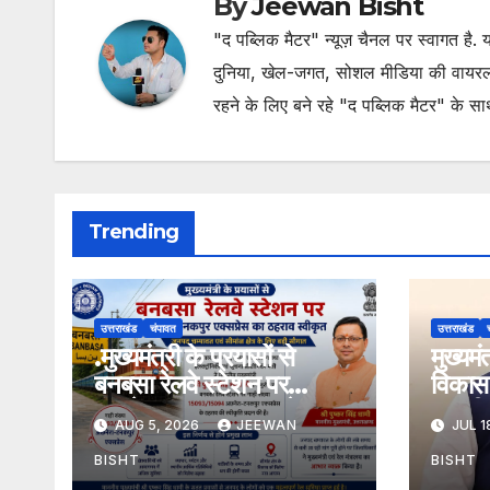
By
Jeewan Bisht
"द पब्लिक मैटर" न्यूज़ चैनल पर स्वागत है
दुनिया, खेल-जगत, सोशल मीडिया की वायरल खब
रहने के लिए बने रहे "द पब्लिक मैटर" के स
Trending
उत्तराखंड
चंपावत
उत्तराखंड
.मुख्यमंत्री के प्रयासों से
मुख्यम
बनबसा रेलवे स्टेशन पर
विकास 
अछनेरा-टनकपुर एक्सप्रेस का
तामली 
AUG 5, 2026
JEEWAN
JUL 1
ठहराव हुआ स्वीकृत
मार्ग क
डामरीक
BISHT
BISHT