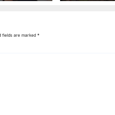
ि
d fields are marked
*