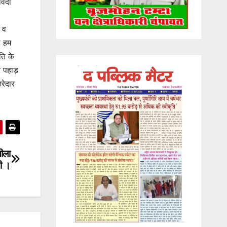
विदा
ल व
ा हम
ति के
र पहाड़
हरेदार
लीला
ली ।