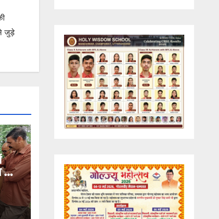
की
जुड़े
ं
ण का