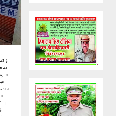
का
की है
्य का
चुनाव
कहा
ो आघात
 व
लगी ।
है