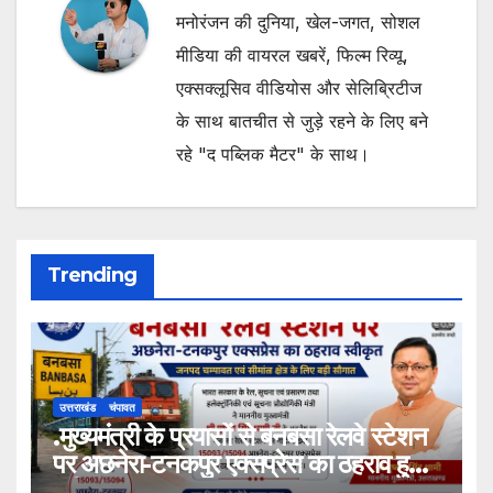
मनोरंजन की दुनिया, खेल-जगत, सोशल
मीडिया की वायरल खबरें, फिल्म रिव्यू,
एक्सक्लूसिव वीडियोस और सेलिब्रिटीज
के साथ बातचीत से जुड़े रहने के लिए बने
रहे "द पब्लिक मैटर" के साथ।
Trending
उत्तराखंड
चंपावत
.मुख्यमंत्री के प्रयासों से बनबसा रेलवे स्टेशन
पर अछनेरा-टनकपुर एक्सप्रेस का ठहराव हुआ
स्वीकृत