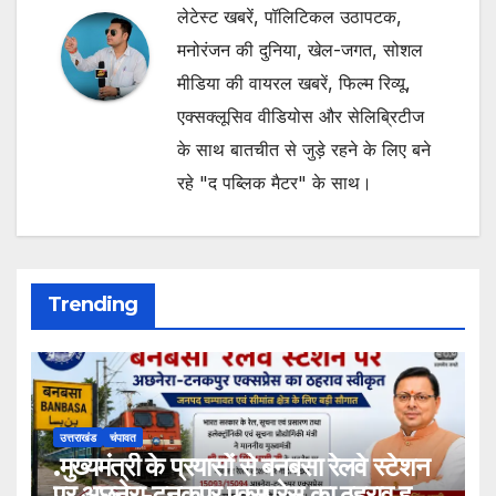
लेटेस्ट खबरें, पॉलिटिकल उठापटक,
मनोरंजन की दुनिया, खेल-जगत, सोशल
मीडिया की वायरल खबरें, फिल्म रिव्यू,
एक्सक्लूसिव वीडियोस और सेलिब्रिटीज
के साथ बातचीत से जुड़े रहने के लिए बने
रहे "द पब्लिक मैटर" के साथ।
Trending
उत्तराखंड
चंपावत
.मुख्यमंत्री के प्रयासों से बनबसा रेलवे स्टेशन
पर अछनेरा-टनकपुर एक्सप्रेस का ठहराव हुआ