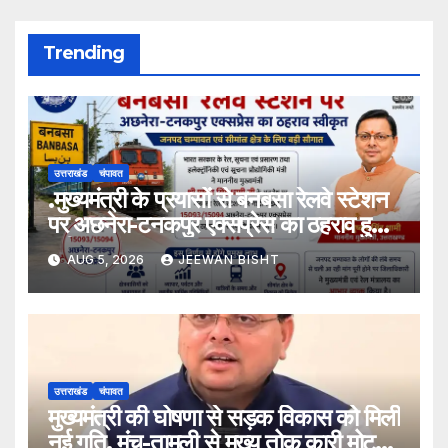
Trending
उत्तराखंड
चंपावत
.मुख्यमंत्री के प्रयासों से बनबसा रेलवे स्टेशन
पर अछनेरा-टनकपुर एक्सप्रेस का ठहराव हुआ
स्वीकृत
AUG 5, 2026
JEEWAN BISHT
उत्तराखंड
चंपावत
मुख्यमंत्री की घोषणा से सड़क विकास को मिली
नई गति, मंच-तामली से मुख्य तोक कारी मोटर