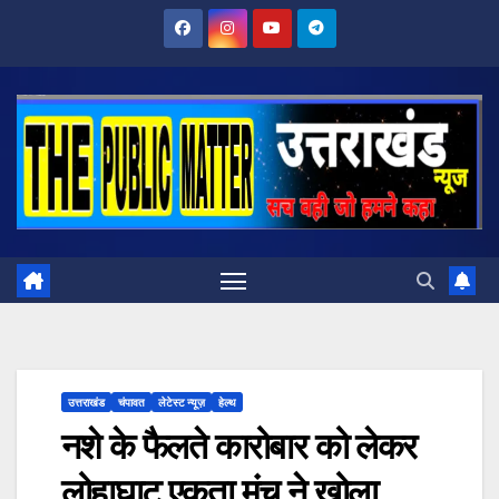
Skip
to
content
उत्तराखंड
चंपावत
लेटेस्ट न्यूज़
हेल्थ
नशे के फैलते कारोबार को लेकर
लोहाघाट एकता मंच ने खोला