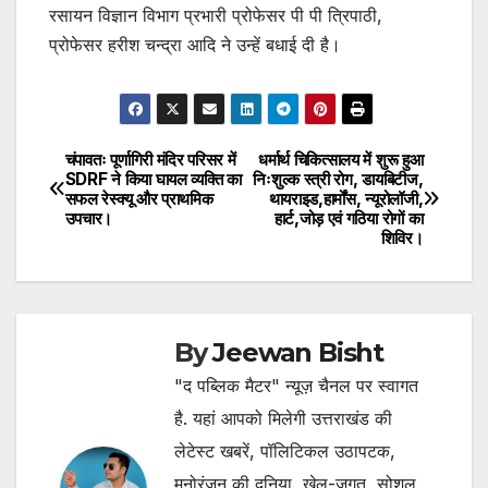
रसायन विज्ञान विभाग प्रभारी प्रोफेसर पी पी त्रिपाठी,
प्रोफेसर हरीश चन्द्रा आदि ने उन्हें बधाई दी है।
चंपावतः पूर्णागिरी मंदिर परिसर में
धर्मार्थ चिकित्सालय में शुरू हुआ
Post
SDRF ने किया घायल व्यक्ति का
निःशुल्क स्त्री रोग, डायबिटीज,
सफल रेस्क्यू और प्राथमिक
थायराइड,हार्मोंस, न्यूरोलॉजी,
navigation
उपचार।
हार्ट,जोड़ एवं गठिया रोगों का
शिविर।
By
Jeewan Bisht
"द पब्लिक मैटर" न्यूज़ चैनल पर स्वागत
है. यहां आपको मिलेगी उत्तराखंड की
लेटेस्ट खबरें, पॉलिटिकल उठापटक,
मनोरंजन की दुनिया, खेल-जगत, सोशल