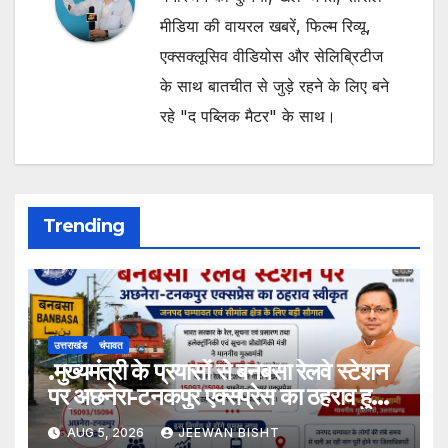
मीडिया की वायरल खबरें, फिल्म रिव्यू,
एक्सक्लूसिव वीडियोस और सेलिब्रिटीज
के साथ बातचीत से जुड़े रहने के लिए बने
रहे "द पब्लिक मैटर" के साथ।
Trending
उत्तराखंड
चंपावत
.मुख्यमंत्री के प्रयासों से बनबसा रेलवे स्टेशन
पर अछनेरा-टनकपुर एक्सप्रेस का ठहराव हुआ
स्वीकृत
AUG 5, 2026
JEEWAN BISHT