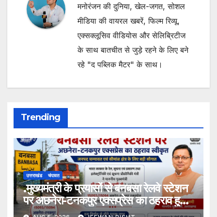
मनोरंजन की दुनिया, खेल-जगत, सोशल
मीडिया की वायरल खबरें, फिल्म रिव्यू,
एक्सक्लूसिव वीडियोस और सेलिब्रिटीज
के साथ बातचीत से जुड़े रहने के लिए बने
रहे "द पब्लिक मैटर" के साथ।
Trending
उत्तराखंड
चंपावत
.मुख्यमंत्री के प्रयासों से बनबसा रेलवे स्टेशन
पर अछनेरा-टनकपुर एक्सप्रेस का ठहराव हुआ
स्वीकृत