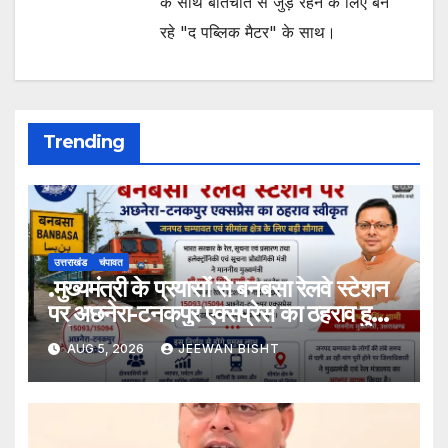
के साथ बातचीत से जुड़े रहने के लिए बने
रहे "द पब्लिक मैटर" के साथ।
Trending
उत्तराखंड
चंपावत
.मुख्यमंत्री के प्रयासों से बनबसा रेलवे स्टेशन
पर अछनेरा-टनकपुर एक्सप्रेस का ठहराव हुआ
स्वीकृत
AUG 5, 2026
JEEWAN BISHT