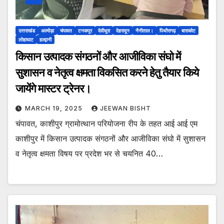
उत्तराखंड
अल्मोड़ा
चंपावत
टनकपुर
देवीधुरा
देहरादून
नैनीताल।
पिथौरागढ़
बाराकोट
लोहाघाट
हल्द्वानी
किसान उत्पादक संगठनों और आजीविका संघो में
सुशासन व नेतृत्व क्षमता विकसित करने हेतु तैयार किये
जायेंगे मास्टर ट्रेनर।
MARCH 19, 2025
JEEWAN BISHT
चंपावत, काशीपुर ग्रामोत्थान परियोजना रीप के तहत आई आई एम
काशीपुर में किसान उत्पादक संगठनों और आजीविका संघो में सुशासन
व नेतृत्व क्षमता विषय पर प्रदेश भर से चयनित 40…