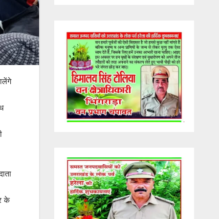
ेंगे
पथ
ी
दाता
र के