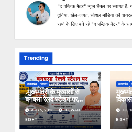
"द पब्लिक मैटर" न्यूज़ चैनल पर स्वागत है
दुनिया, खेल-जगत, सोशल मीडिया की वायरल खब
रहने के लिए बने रहे "द पब्लिक मैटर" के स
Trending
उत्तराखंड
चंपावत
उत्तराखंड
.मुख्यमंत्री के प्रयासों से
मुख्यम
बनबसा रेलवे स्टेशन पर
विकास 
अछनेरा-टनकपुर एक्सप्रेस का
तामली 
AUG 5, 2026
JEEWAN
JUL 1
ठहराव हुआ स्वीकृत
मार्ग क
डामरीक
BISHT
BISHT
स्वीकृत