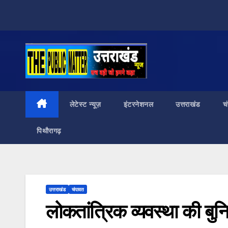
Skip
to
content
लेटेस्ट न्यूज़
इंटरनेशनल
उत्तराखंड
च
पिथौरागढ़
उत्तराखंड
चंपावत
लोकतांत्रिक व्यवस्था की ब