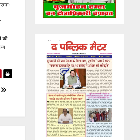
क्रमशः
र
ं की
न्य
।