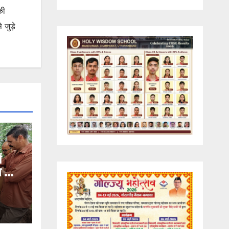
की
जुड़े
ं
ण का