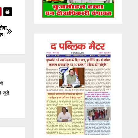
सेवा
क।
की
जुड़े