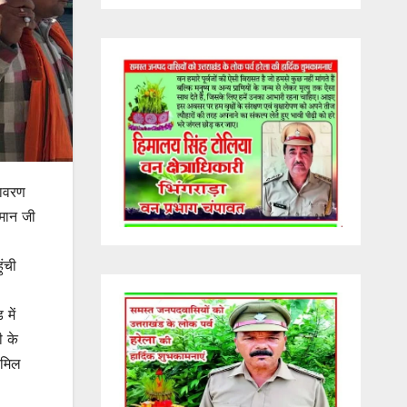
तावरण
ुमान जी
ंची
में
ी के
ामिल