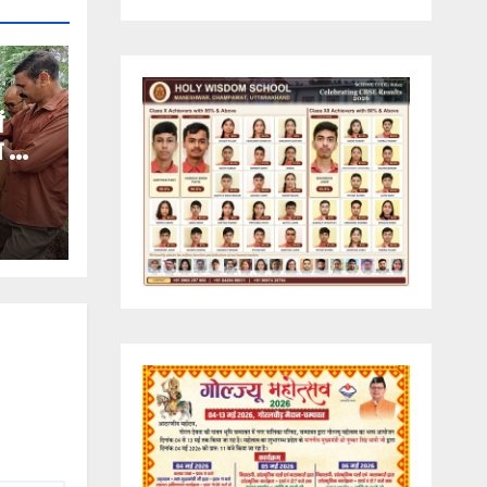
ं
ण का