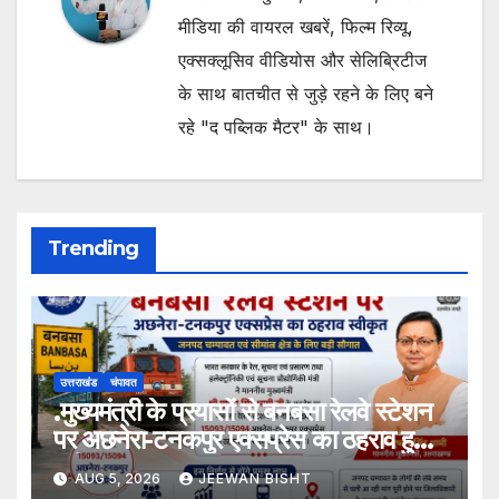
मीडिया की वायरल खबरें, फिल्म रिव्यू,
एक्सक्लूसिव वीडियोस और सेलिब्रिटीज
के साथ बातचीत से जुड़े रहने के लिए बने
रहे "द पब्लिक मैटर" के साथ।
Trending
उत्तराखंड
चंपावत
.मुख्यमंत्री के प्रयासों से बनबसा रेलवे स्टेशन
पर अछनेरा-टनकपुर एक्सप्रेस का ठहराव हुआ
स्वीकृत
AUG 5, 2026
JEEWAN BISHT