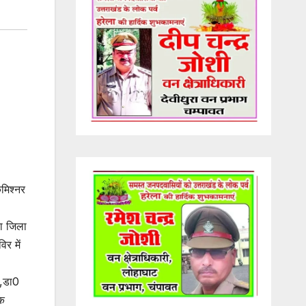
कमिश्नर
या जिला
िर में
ी,डा0
ेक