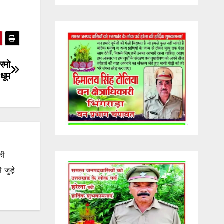
्रमो
धूम
की
जुड़े