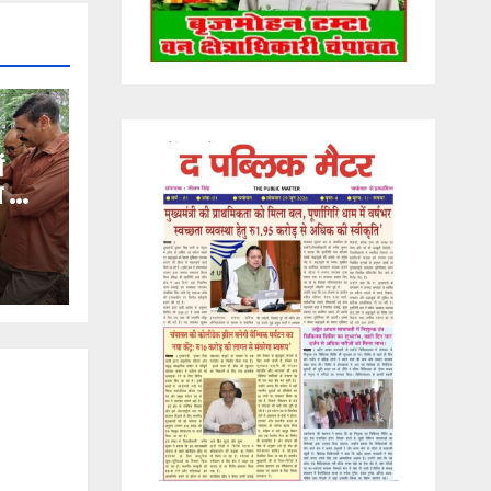
ं
ण का