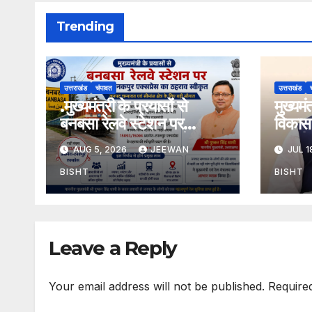
Trending
उत्तराखंड
चंपावत
उत्तराखंड
.मुख्यमंत्री के प्रयासों से
मुख्यम
बनबसा रेलवे स्टेशन पर
विकास 
अछनेरा-टनकपुर एक्सप्रेस का
तामली 
AUG 5, 2026
JEEWAN
JUL 1
ठहराव हुआ स्वीकृत
मार्ग क
डामरीक
BISHT
BISHT
स्वीकृत
Leave a Reply
Your email address will not be published.
Require