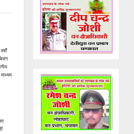
्षों
बिसंग
ागीय
 माध्यम
जित
ीं