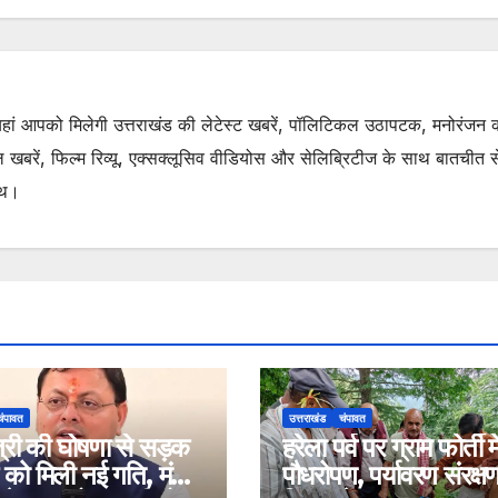
. यहां आपको मिलेगी उत्तराखंड की लेटेस्ट खबरें, पॉलिटिकल उठापटक, मनोरंजन 
रें, फिल्म रिव्यू, एक्सक्लूसिव वीडियोस और सेलिब्रिटीज के साथ बातचीत से 
ाथ।
चंपावत
उत्तराखंड
चंपावत
ंत्री की घोषणा से सड़क
हरेला पर्व पर ग्राम फोर्ती मे
को मिली नई गति, मंच-
पौधरोपण, पर्यावरण संरक्ष