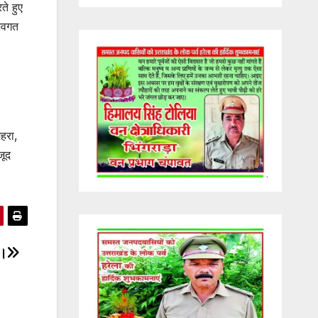
ते हुए
 अवगत
महरा,
जूद
ा।