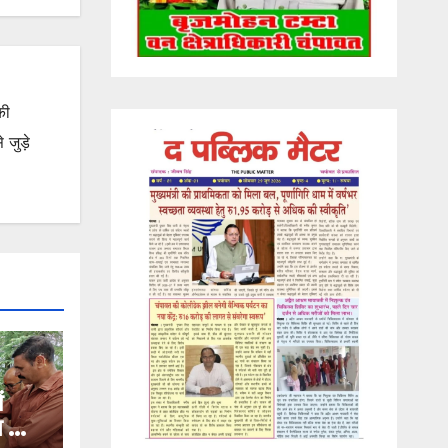
की
जुड़े
ं
ण का