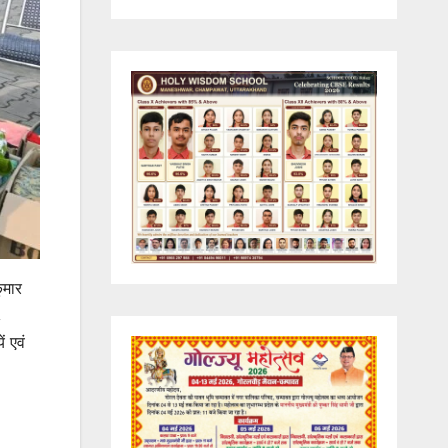
ुमार
,
ं एवं