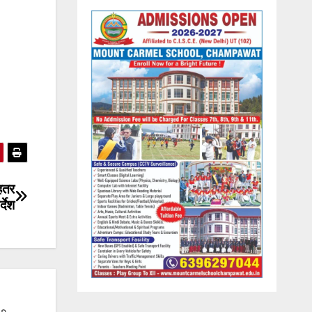
ेहतर
्देश