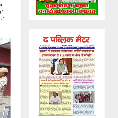
रम
िनी
त की