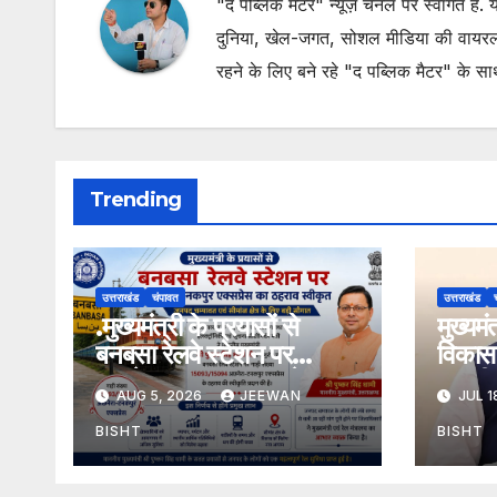
"द पब्लिक मैटर" न्यूज़ चैनल पर स्वागत है
दुनिया, खेल-जगत, सोशल मीडिया की वायरल खब
रहने के लिए बने रहे "द पब्लिक मैटर" के स
Trending
उत्तराखंड
चंपावत
उत्तराखंड
.मुख्यमंत्री के प्रयासों से
मुख्यम
बनबसा रेलवे स्टेशन पर
विकास 
अछनेरा-टनकपुर एक्सप्रेस का
तामली 
AUG 5, 2026
JEEWAN
JUL 1
ठहराव हुआ स्वीकृत
मार्ग क
डामरीक
BISHT
BISHT
स्वीकृत