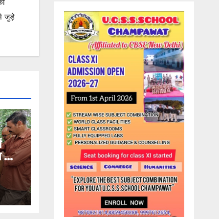
की
जुड़े
ं
ण का