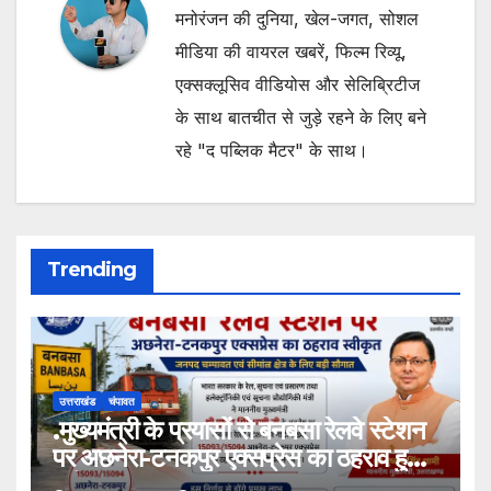
मनोरंजन की दुनिया, खेल-जगत, सोशल
मीडिया की वायरल खबरें, फिल्म रिव्यू,
एक्सक्लूसिव वीडियोस और सेलिब्रिटीज
के साथ बातचीत से जुड़े रहने के लिए बने
रहे "द पब्लिक मैटर" के साथ।
Trending
उत्तराखंड
चंपावत
.मुख्यमंत्री के प्रयासों से बनबसा रेलवे स्टेशन
पर अछनेरा-टनकपुर एक्सप्रेस का ठहराव हुआ
स्वीकृत