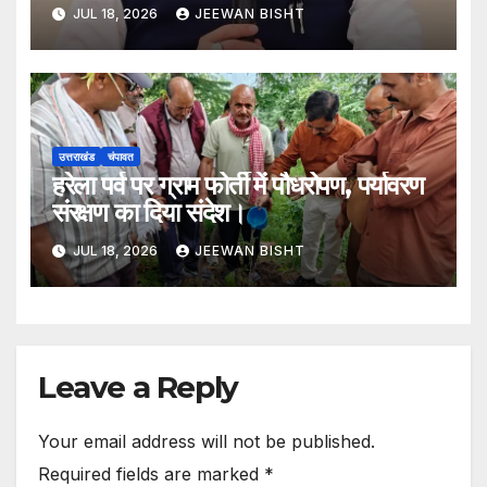
मार्ग के सुधारीकरण एवं डामरीकरण कार्य को
JUL 18, 2026
JEEWAN BISHT
मिली स्वीकृति
उत्तराखंड
चंपावत
हरेला पर्व पर ग्राम फोर्ती में पौधरोपण, पर्यावरण
संरक्षण का दिया संदेश।
JUL 18, 2026
JEEWAN BISHT
Leave a Reply
Your email address will not be published.
Required fields are marked
*