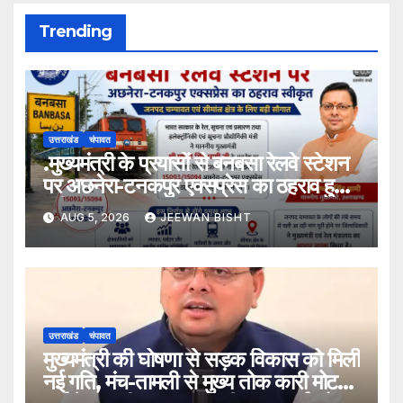
Trending
उत्तराखंड
चंपावत
.मुख्यमंत्री के प्रयासों से बनबसा रेलवे स्टेशन
पर अछनेरा-टनकपुर एक्सप्रेस का ठहराव हुआ
स्वीकृत
AUG 5, 2026
JEEWAN BISHT
उत्तराखंड
चंपावत
मुख्यमंत्री की घोषणा से सड़क विकास को मिली
नई गति, मंच-तामली से मुख्य तोक कारी मोटर