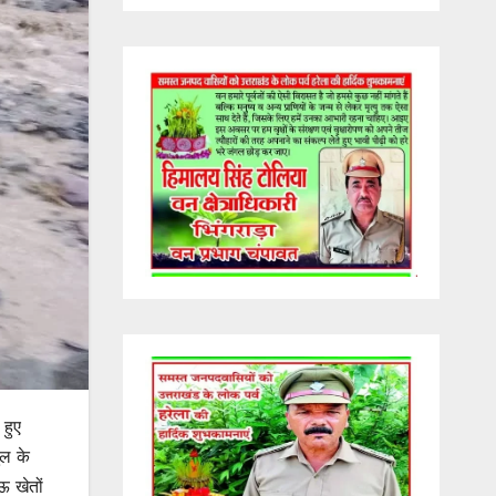
 हुए
ुल के
ऊ खेतों