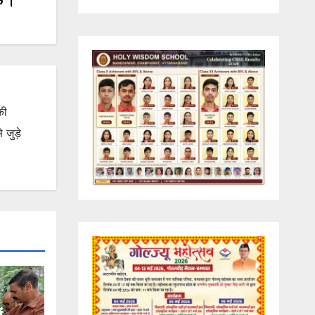
क ।
की
जुड़े