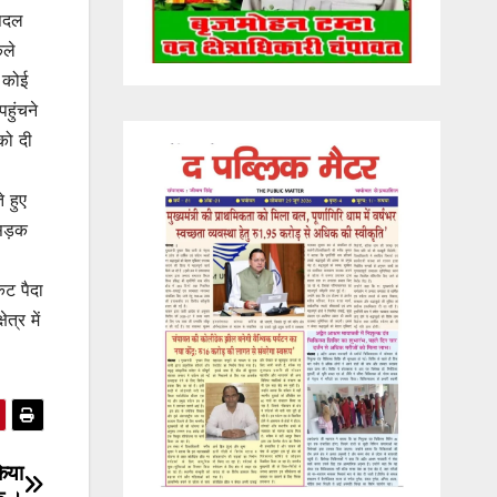
पैदल
िले
 कोई
हुंचने
को दी
 हुए
सड़क
कट पैदा
त्र में
किया