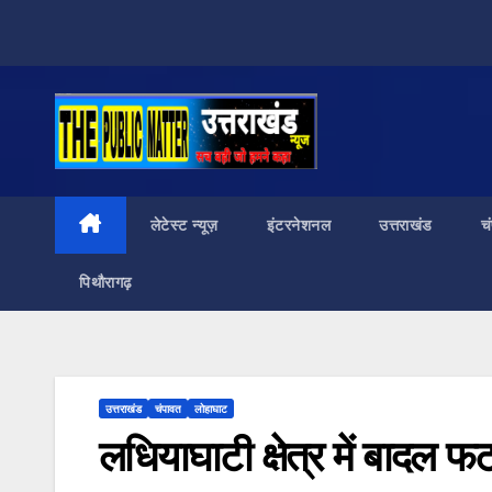
Skip
to
content
लेटेस्ट न्यूज़
इंटरनेशनल
उत्तराखंड
च
पिथौरागढ़
उत्तराखंड
चंपावत
लोहाघाट
लधियाघाटी क्षेत्र में बादल 