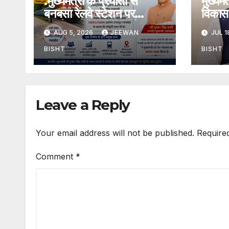
.मुख्यमंत्री के प्रयासों से
मुख्यम
बनबसा रेलवे स्टेशन पर
विकास 
अछनेरा-टनकपुर एक्सप्रेस का
तामली 
AUG 5, 2026
JEEWAN
JUL 1
ठहराव हुआ स्वीकृत
मार्ग क
डामरीक
BISHT
BISHT
स्वीकृत
Leave a Reply
Your email address will not be published.
Require
Comment
*