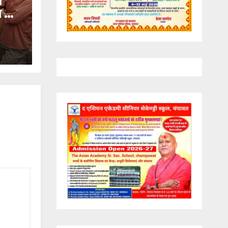
ं
ण का