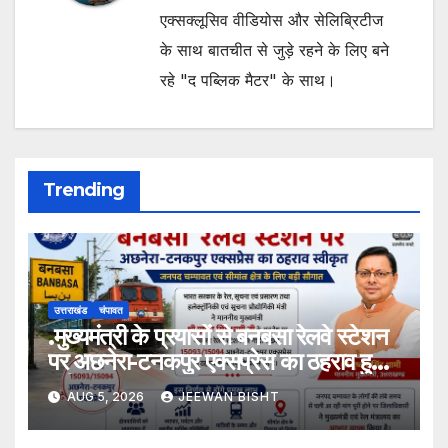
एक्सक्लूसिव वीडियोस और सेलिब्रिटीज
के साथ बातचीत से जुड़े रहने के लिए बने
रहे "द पब्लिक मैटर" के साथ।
Trending
उत्तराखंड
चंपावत
.मुख्यमंत्री के प्रयासों से बनबसा रेलवे स्टेशन
पर अछनेरा-टनकपुर एक्सप्रेस का ठहराव हुआ
स्वीकृत
AUG 5, 2026
JEEWAN BISHT