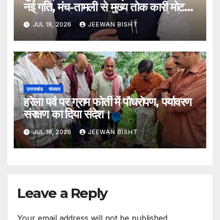
नई गति, मंच-तामली से मुख्य तोक कारी मोटर
मार्ग के सुधारीकरण एवं डामरीकरण कार्य को
JUL 18, 2026
JEEWAN BISHT
मिली स्वीकृति
उत्तराखंड
चंपावत
हरेला पर्व पर ग्राम फोर्ती में पौधरोपण, पर्यावरण
संरक्षण का दिया संदेश।
JUL 18, 2026
JEEWAN BISHT
Leave a Reply
Your email address will not be published.