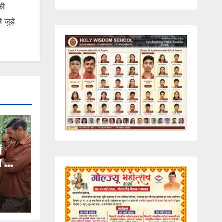
की
जुड़े
ं
ण का