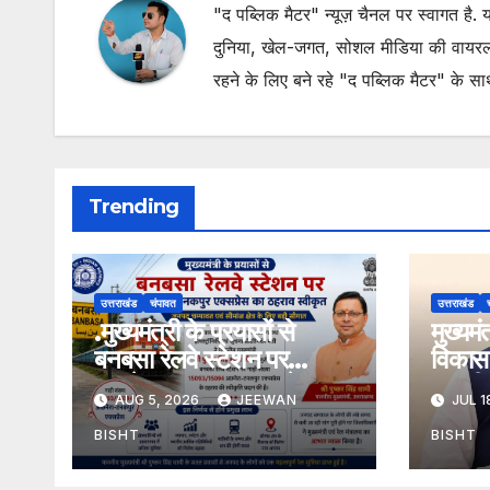
"द पब्लिक मैटर" न्यूज़ चैनल पर स्वागत है
दुनिया, खेल-जगत, सोशल मीडिया की वायरल खब
रहने के लिए बने रहे "द पब्लिक मैटर" के स
Trending
उत्तराखंड
चंपावत
उत्तराखंड
.मुख्यमंत्री के प्रयासों से
मुख्यम
बनबसा रेलवे स्टेशन पर
विकास 
अछनेरा-टनकपुर एक्सप्रेस का
तामली 
AUG 5, 2026
JEEWAN
JUL 1
ठहराव हुआ स्वीकृत
मार्ग क
डामरीक
BISHT
BISHT
स्वीकृत