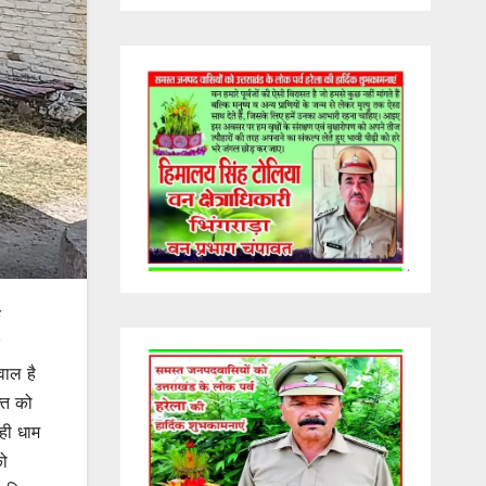
े
वाल है
ति को
ही धाम
को