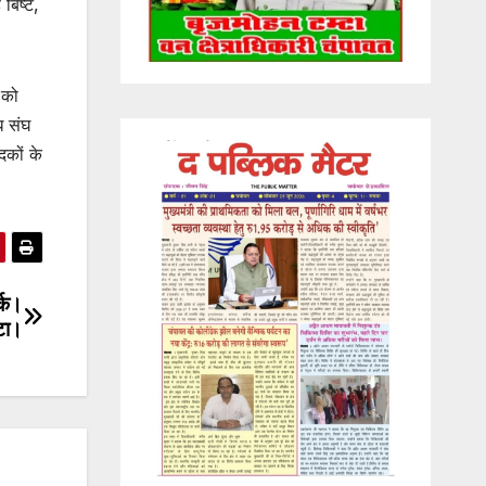
 बिष्ट,
 को
ध संघ
दकों के
र्क।
ुटा।